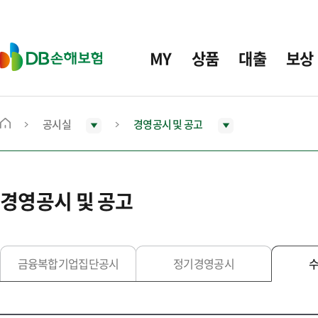
주
요
메
D
MY
상품
대출
보상
뉴
B
손
해
보
공시실
경영공시 및 공고
메
험
인
화
면
경영공시 및 공고
으
로
이
동
금융복합기업집단공시
정기경영공시