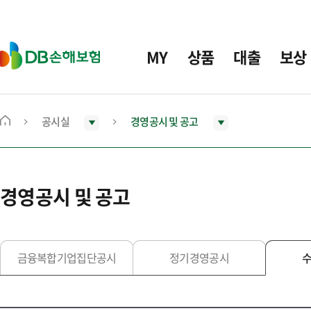
주
요
메
D
MY
상품
대출
보상
뉴
B
손
해
보
공시실
경영공시 및 공고
메
험
인
화
면
경영공시 및 공고
으
로
이
동
금융복합기업집단공시
정기경영공시