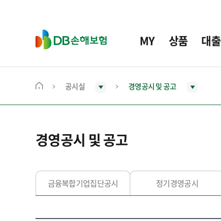
주
요
메
D
MY
상품
대출
뉴
B
손
해
보
공시실
경영공시 및 공고
메
험
인
화
면
경영공시 및 공고
으
로
이
동
금융복합기업집단공시
정기경영공시