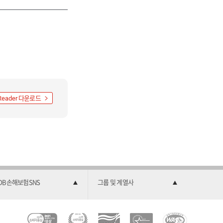
다운로드
Reader
DB손해보험SNS
그룹 및 계열사
C
소
2
한
과