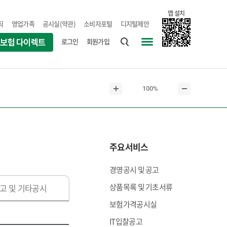
앱 설치
직
영업가족
공시실(약관)
소비자포털
디지털제안
로그인
회원가입
통
사
합
이
검
트
현
100%
색
맵
본
본
재
문
문
본
확
축
문
대
소
크
주요서비스
기
경영공시 및 공고
상품목록 및 기초서류
고 및 기타공시
보험가격공시실
IT입찰공고