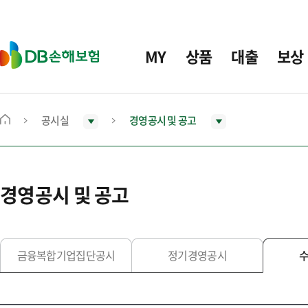
주
요
메
D
MY
상품
대출
보상
뉴
B
손
해
보
공시실
경영공시 및 공고
메
험
인
화
면
경영공시 및 공고
으
로
이
동
금융복합기업집단공시
정기경영공시