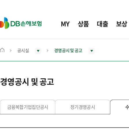
주
요
메
D
MY
상품
대출
보상
뉴
B
손
해
보
공시실
경영공시 및 공고
메
험
인
화
면
경영공시 및 공고
으
로
이
동
금융복합기업집단공시
정기경영공시