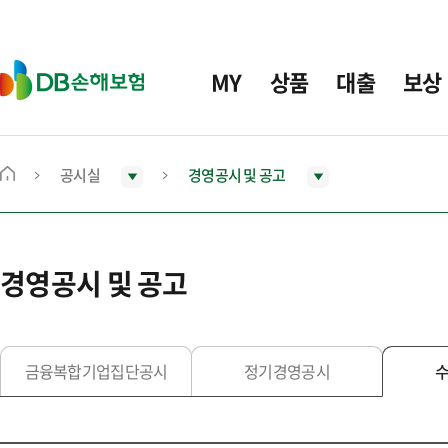
주
요
메
D
MY
상품
대출
보상
뉴
B
손
해
보
공시실
경영공시 및 공고
메
험
인
화
면
경영공시 및 공고
으
로
이
동
금융복합기업집단공시
정기경영공시