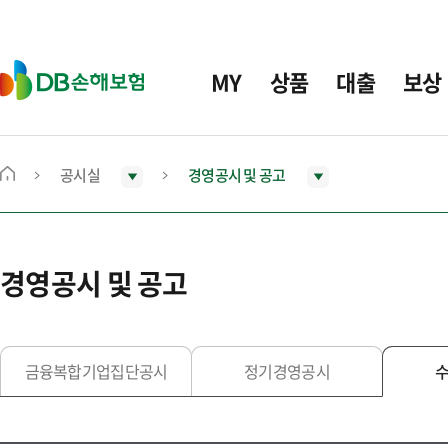
주
요
메
D
MY
상품
대출
보상
뉴
B
손
해
보
공시실
경영공시 및 공고
메
험
인
화
면
경영공시 및 공고
으
로
이
동
금융복합기업집단공시
정기경영공시