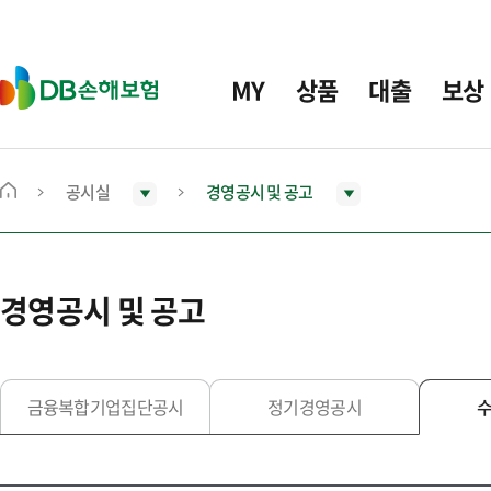
주
요
메
D
MY
상품
대출
보상
뉴
B
손
해
보
공시실
경영공시 및 공고
메
험
인
화
면
경영공시 및 공고
으
로
이
동
금융복합기업집단공시
정기경영공시