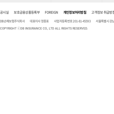
공시실
보호금융상품등록부
FOREIGN
개인정보처리방침
고객정보 취급방
DB손해보험주식회사
대표이사 정종표
사업자등록번호 201-81-45593
서울특별시 강남구
COPYRIGHT ⓒDB INSURANCE CO., LTD ALL RIGHTS RESERVED.