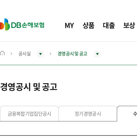
주
요
메
D
MY
상품
대출
보상
뉴
B
손
해
보
공시실
경영공시 및 공고
메
험
인
화
면
경영공시 및 공고
으
로
이
동
금융복합기업집단공시
정기경영공시