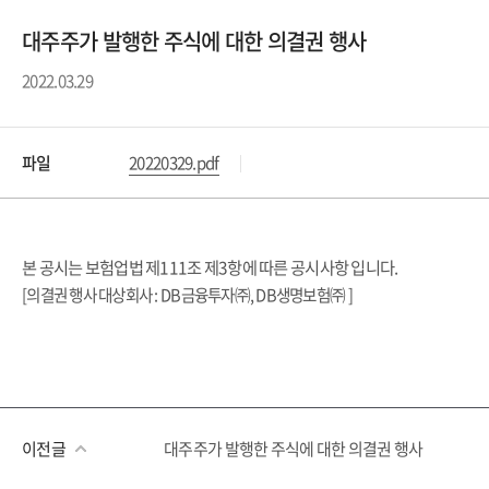
대주주가 발행한 주식에 대한 의결권 행사
2022.03.29
파일
20220329.pdf
본
공시는
보험업법
제
111
조
제
3
항에
따른
공시사항
입니다
.
[의결권 행사 대상회사 : DB금융투자㈜, DB생명보험㈜ ]
이전글
대주주가 발행한 주식에 대한 의결권 행사