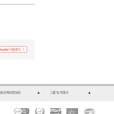
다운로드
Reader
DB손해보험SNS
그룹 및 계열사
C
소
2
한
과