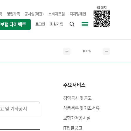
앱 설치
직
영업가족
공시실(약관)
소비자포털
디지털제안
로그인
회원가입
통
사
합
이
검
트
현
100%
색
맵
본
본
재
문
문
본
확
축
문
대
소
크
주요서비스
기
경영공시 및 공고
상품목록 및 기초서류
고 및 기타공시
보험가격공시실
IT입찰공고