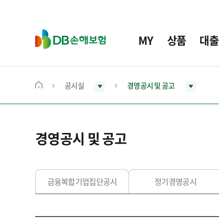
주
요
메
D
MY
상품
대출
뉴
B
손
해
보
공시실
경영공시 및 공고
메
험
인
화
면
경영공시 및 공고
으
로
이
동
금융복합기업집단공시
정기경영공시