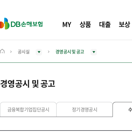
주
요
메
D
MY
상품
대출
보상
뉴
B
손
해
보
공시실
경영공시 및 공고
메
험
인
화
면
경영공시 및 공고
으
로
이
동
금융복합기업집단공시
정기경영공시