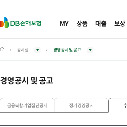
주
요
메
D
MY
상품
대출
보상
뉴
B
손
해
보
공시실
경영공시 및 공고
메
험
인
화
면
경영공시 및 공고
으
로
이
동
금융복합기업집단공시
정기경영공시