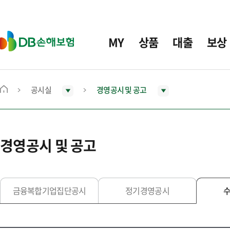
주
요
메
D
MY
상품
대출
보상
뉴
B
손
해
보
공시실
경영공시 및 공고
메
험
인
화
면
경영공시 및 공고
으
로
이
동
금융복합기업집단공시
정기경영공시