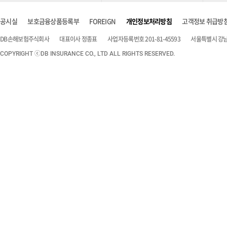
공시실
보호금융상품등록부
FOREIGN
개인정보처리방침
고객정보 취급방
DB손해보험주식회사
대표이사 정종표
사업자등록번호 201-81-45593
서울특별시 강남구
COPYRIGHT ⓒDB INSURANCE CO., LTD ALL RIGHTS RESERVED.