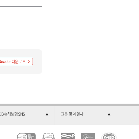
다운로드
Reader
DB손해보험SNS
그룹 및 계열사
C
소
2
한
과