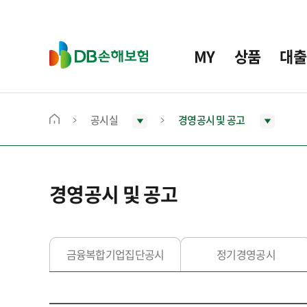
주
요
메
D
MY
상품
대출
뉴
B
손
해
보
공시실
경영공시 및 공고
메
험
인
화
면
경영공시 및 공고
으
로
이
동
금융복합기업집단공시
정기경영공시