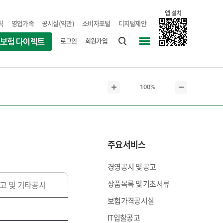
앱 설치
직
영업가족
공시실(약관)
소비자포털
디지털제안
로그인
회원가입
통
사
합
이
검
트
현
100%
색
맵
본
본
재
문
문
본
확
축
문
대
소
크
주요서비스
기
경영공시 및 공고
상품목록 및 기초서류
고 및 기타공시
보험가격공시실
IT입찰공고