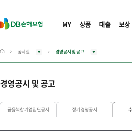
주
요
메
D
MY
상품
대출
보상
뉴
B
손
해
보
공시실
경영공시 및 공고
메
험
인
화
면
경영공시 및 공고
으
로
이
동
금융복합기업집단공시
정기경영공시