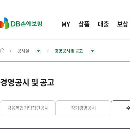
주
요
메
D
MY
상품
대출
보상
뉴
B
손
해
보
공시실
경영공시 및 공고
메
험
인
화
면
경영공시 및 공고
으
로
이
동
금융복합기업집단공시
정기경영공시