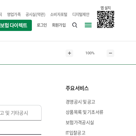
앱 설치
직
영업가족
공시실(약관)
소비자포털
디지털제안
로그인
회원가입
통
사
합
이
검
트
현
100%
색
맵
본
본
재
문
문
본
확
축
문
대
소
크
주요서비스
기
경영공시 및 공고
상품목록 및 기초서류
고 및 기타공시
보험가격공시실
IT입찰공고