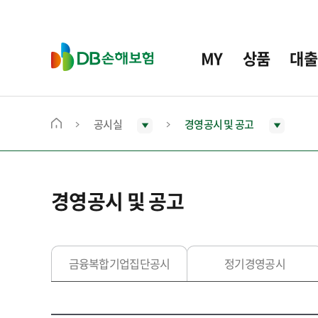
주
요
메
D
MY
상품
대출
뉴
B
손
해
보
공시실
경영공시 및 공고
메
험
인
화
면
경영공시 및 공고
으
로
이
동
금융복합기업집단공시
정기경영공시