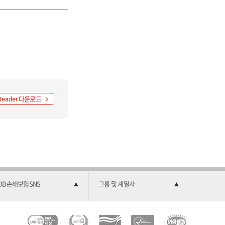
다운로드
Reader
DB손해보험SNS
그룹 및 계열사
C
소
2
한
과