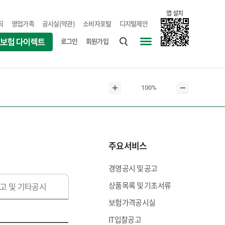
앱 설치
직
영업가족
공시실(약관)
소비자포털
디지털제안
로그인
회원가입
통
사
합
이
검
트
현
100%
색
맵
본
본
재
문
문
본
확
축
문
대
소
크
주요서비스
기
경영공시 및 공고
상품목록 및 기초서류
고 및 기타공시
보험가격공시실
IT입찰공고