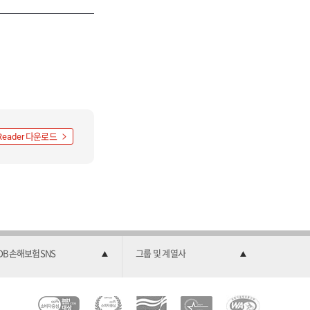
다운로드
Reader
DB손해보험SNS
그룹 및 계열사
C
소
2
한
과