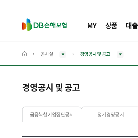
주
요
메
D
MY
상품
대출
뉴
B
손
해
보
공시실
경영공시 및 공고
메
험
인
화
면
경영공시 및 공고
으
로
이
동
금융복합기업집단공시
정기경영공시