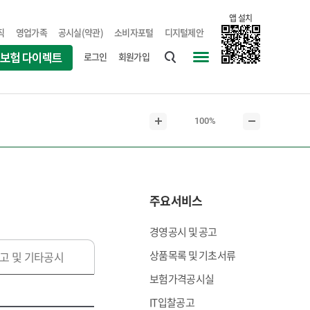
앱 설치
직
영업가족
공시실(약관)
소비자포털
디지털제안
로그인
회원가입
통
사
합
이
검
트
현
100%
색
맵
본
본
재
문
문
본
확
축
문
대
소
크
주요서비스
기
경영공시 및 공고
상품목록 및 기초서류
고 및 기타공시
보험가격공시실
IT입찰공고