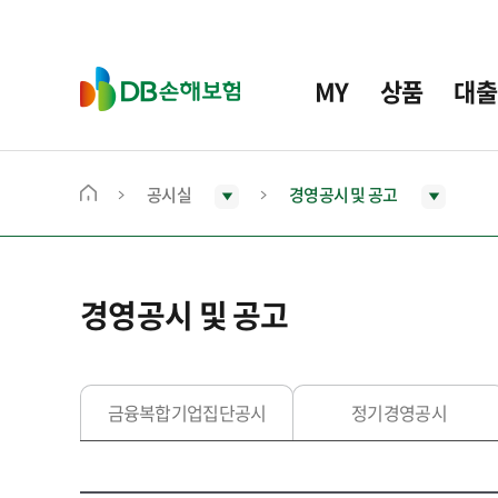
주
요
메
D
MY
상품
대출
뉴
B
손
해
보
공시실
경영공시 및 공고
메
험
인
화
면
경영공시 및 공고
으
로
이
동
금융복합기업집단공시
정기경영공시