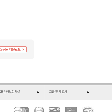
다운로드
Reader
DB손해보험SNS
그룹 및 계열사
C
소
2
한
과