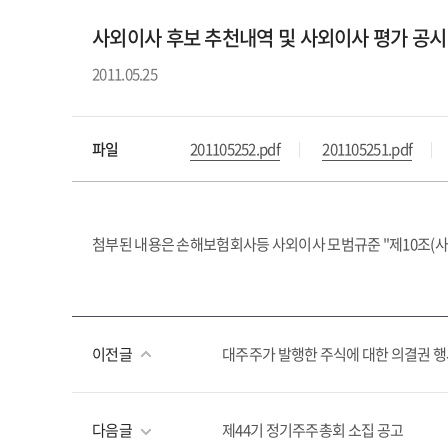
사외이사 후보 추천내역 및 사외이사 평가 공시
2011.05.25
파일
201105252.pdf
201105251.pdf
첨부된 내용은 손해보험회사등 사외이사 모범규준 "제10조(사외
이전글
대주주가 발행한 주식에 대한 의결권 행
다음글
제44기 정기주주총회 소집 공고