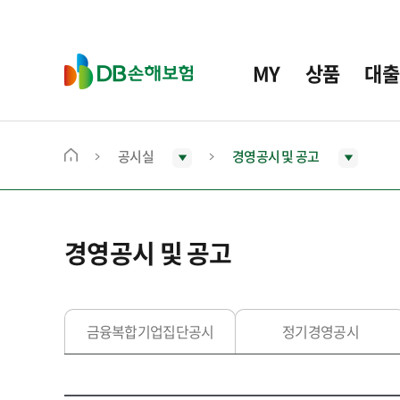
주
요
메
D
MY
상품
대출
뉴
B
손
해
보
공시실
경영공시 및 공고
메
험
인
화
면
경영공시 및 공고
으
로
이
동
금융복합기업집단공시
정기경영공시