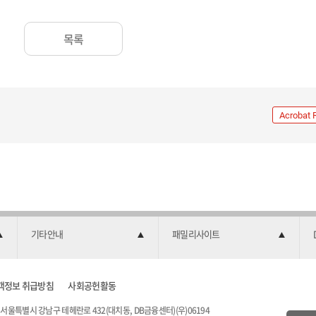
목록
Acrobat 
기타안내
패밀리사이트
객정보 취급방침
사회공헌활동
서울특별시 강남구 테헤란로 432(대치동, DB금융센터)(우)06194