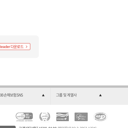
다운로드
Reader
DB손해보험SNS
그룹 및 계열사
C
소
2
한
과
C
비
0
국
학