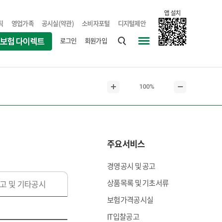
앱 설치
직
영업가족
공시실(약관)
소비자포털
디지털제안
로그인
회원가입
통
사
합
이
검
트
현
100%
색
맵
본
본
재
문
문
본
확
축
문
대
소
크
주요서비스
기
경영공시 및 공고
상품목록 및 기초서류
고 및 기타공시
보험가격공시실
IT입찰공고