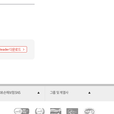
다운로드
Reader
DB손해보험SNS
그룹 및 계열사
C
소
2
한
과