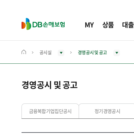
주
요
메
D
MY
상품
대출
뉴
B
손
해
보
공시실
경영공시 및 공고
메
험
인
화
면
경영공시 및 공고
으
로
이
동
금융복합기업집단공시
정기경영공시