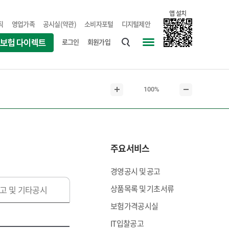
앱 설치
직
영업가족
공시실(약관)
소비자포털
디지털제안
로그인
회원가입
통
사
합
이
검
트
현
100%
색
맵
본
본
재
문
문
본
확
축
문
대
소
크
주요서비스
기
경영공시 및 공고
상품목록 및 기초서류
고 및 기타공시
보험가격공시실
IT입찰공고