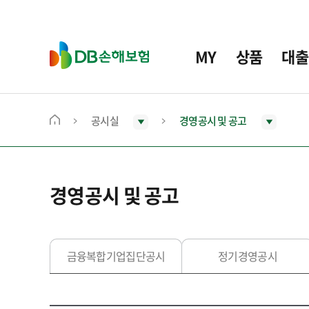
주
요
메
D
MY
상품
대출
뉴
B
손
해
보
공시실
경영공시 및 공고
메
험
인
화
면
경영공시 및 공고
으
로
이
동
금융복합기업집단공시
정기경영공시