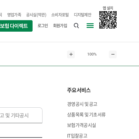
앱 설치
직
영업가족
공시실(약관)
소비자포털
디지털제안
로그인
회원가입
통
사
합
이
검
트
현
100%
색
맵
본
본
재
문
문
본
확
축
문
대
소
크
주요서비스
기
경영공시 및 공고
상품목록 및 기초서류
고 및 기타공시
보험가격공시실
IT입찰공고