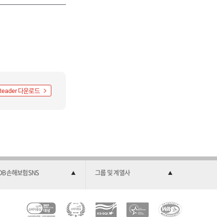
다운로드
Reader
DB손해보험SNS
그룹 및 계열사
C
소
2
한
과