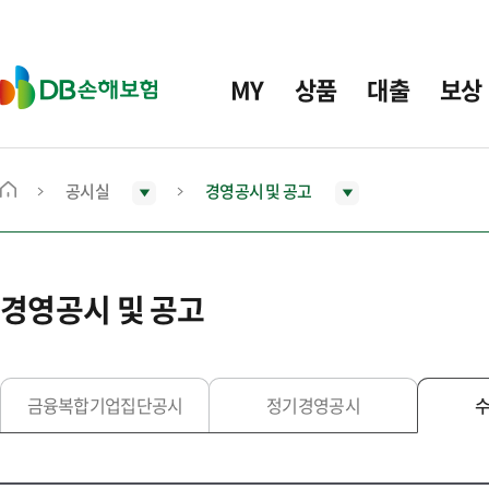
주
요
메
D
MY
상품
대출
보상
뉴
B
손
해
보
공시실
경영공시 및 공고
메
험
인
화
면
경영공시 및 공고
으
로
이
동
금융복합기업집단공시
정기경영공시