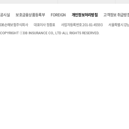
공시실
보호금융상품등록부
FOREIGN
개인정보처리방침
고객정보 취급방
DB손해보험주식회사
대표이사 정종표
사업자등록번호 201-81-45593
서울특별시 강남구
COPYRIGHT ⓒDB INSURANCE CO., LTD ALL RIGHTS RESERVED.