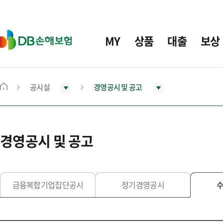
주
요
메
D
MY
상품
대출
보상
뉴
B
손
해
보
공시실
경영공시 및 공고
메
험
인
화
면
경영공시 및 공고
으
로
이
동
금융복합기업집단공시
정기경영공시