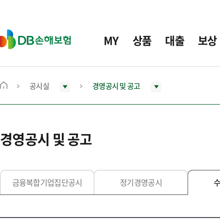
주
요
메
D
MY
상품
대출
보상
뉴
B
손
해
보
공시실
경영공시 및 공고
메
험
인
화
면
경영공시 및 공고
으
로
이
동
금융복합기업집단공시
정기경영공시