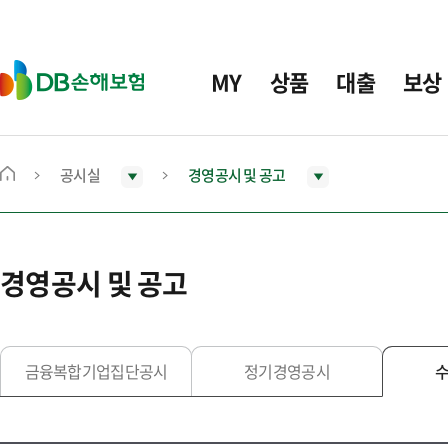
주
요
메
D
MY
상품
대출
보상
뉴
B
손
해
보
공시실
경영공시 및 공고
메
험
인
화
면
경영공시 및 공고
으
로
이
동
금융복합기업집단공시
정기경영공시