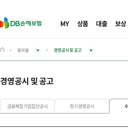
주
요
메
D
MY
상품
대출
보상
뉴
B
손
해
보
공시실
경영공시 및 공고
메
험
인
화
면
경영공시 및 공고
으
로
이
동
금융복합기업집단공시
정기경영공시