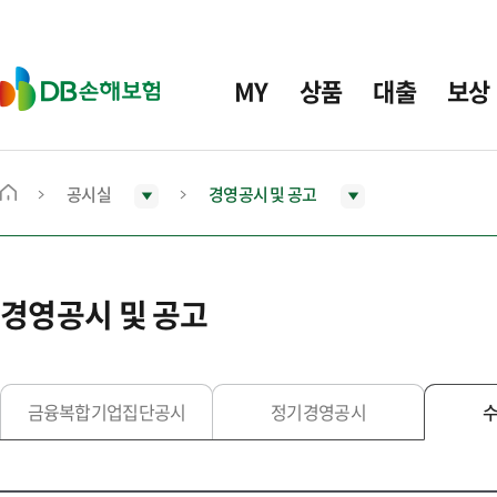
주
요
메
D
MY
상품
대출
보상
뉴
B
손
해
보
공시실
경영공시 및 공고
메
험
인
화
면
경영공시 및 공고
으
로
이
동
금융복합기업집단공시
정기경영공시