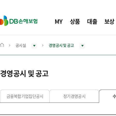
주
요
메
D
MY
상품
대출
보상
뉴
B
손
해
보
공시실
경영공시 및 공고
메
험
인
화
면
경영공시 및 공고
으
로
이
동
금융복합기업집단공시
정기경영공시