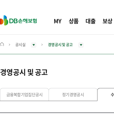
주
요
메
D
MY
상품
대출
보상
뉴
B
손
해
보
공시실
경영공시 및 공고
메
험
인
화
면
경영공시 및 공고
으
로
이
동
금융복합기업집단공시
정기경영공시