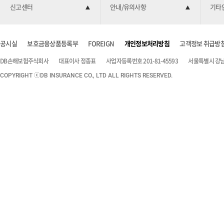
신고센터
안내/유의사항
기타
공시실
보호금융상품등록부
FOREIGN
개인정보처리방침
고객정보 취급방
DB손해보험주식회사
대표이사 정종표
사업자등록번호 201-81-45593
서울특별시 강남구
COPYRIGHT ⓒDB INSURANCE CO., LTD ALL RIGHTS RESERVED.