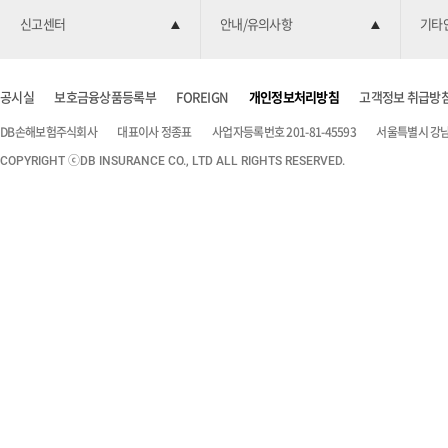
신고센터
안내/유의사항
기타
공시실
보호금융상품등록부
FOREIGN
개인정보처리방침
고객정보 취급방
DB손해보험주식회사
대표이사 정종표
사업자등록번호 201-81-45593
서울특별시 강남구
COPYRIGHT ⓒDB INSURANCE CO., LTD ALL RIGHTS RESERVED.