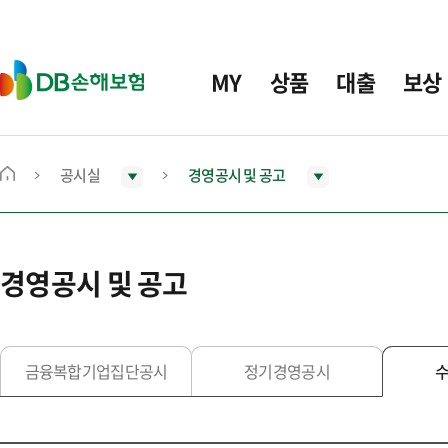
주
요
메
D
MY
상품
대출
보상
뉴
B
손
해
보
공시실
경영공시 및 공고
메
험
인
화
면
경영공시 및 공고
으
로
이
동
금융복합기업집단공시
정기경영공시