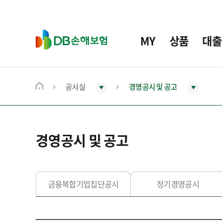
주
요
메
D
MY
상품
대출
뉴
B
손
해
보
공시실
경영공시 및 공고
메
험
인
화
면
경영공시 및 공고
으
로
이
동
금융복합기업집단공시
정기경영공시