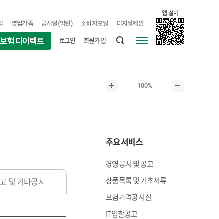
앱 설치
직
영업가족
공시실(약관)
소비자포털
디지털제안
로그인
회원가입
통
사
합
이
검
트
현
100%
색
맵
본
본
재
문
문
본
확
축
문
대
소
크
주요서비스
기
경영공시 및 공고
상품목록 및 기초서류
고 및 기타공시
보험가격공시실
IT입찰공고