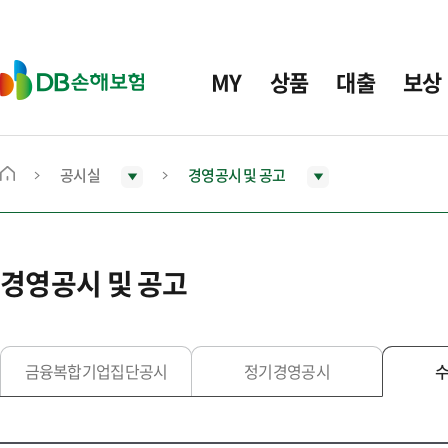
주
요
메
D
MY
상품
대출
보상
뉴
B
손
해
보
공시실
경영공시 및 공고
메
험
인
화
면
경영공시 및 공고
으
로
이
동
금융복합기업집단공시
정기경영공시