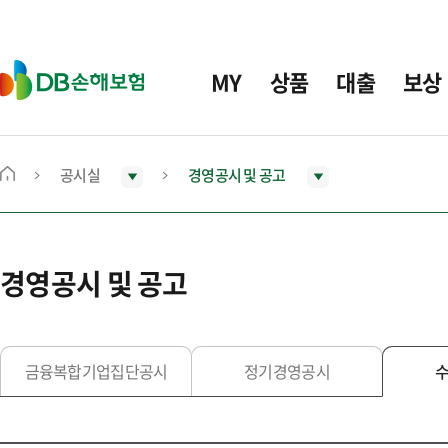
주
요
메
D
MY
상품
대출
보상
뉴
B
손
해
보
공시실
경영공시 및 공고
메
험
인
화
면
경영공시 및 공고
으
로
이
동
금융복합기업집단공시
정기경영공시