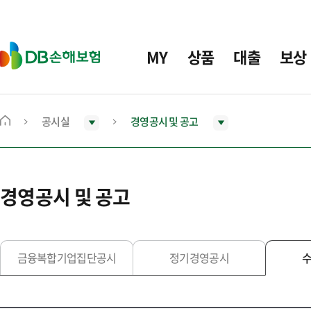
주
요
메
D
MY
상품
대출
보상
뉴
B
손
해
보
공시실
경영공시 및 공고
메
험
인
화
면
경영공시 및 공고
으
로
이
동
금융복합기업집단공시
정기경영공시