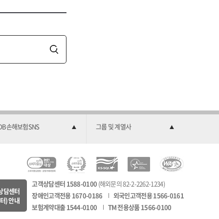
검
색
DB손해보험SNS
그룹 및 계열사
C
소
2
한
과
C
비
0
국
학
고객상담센터 1588-0100
(해외문의 82-2-2262-1234)
M
자
2
서
기
상담센터
장애인고객전용 1670-0186
외국인고객전용 1566-0161
8
중
2
비
술
터) 안내
보험계약대출 1544-0100
TM 전용상품 1566-0100
회
심
K
스
정