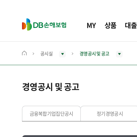
주
요
메
D
MY
상품
대출
뉴
B
손
해
보
공시실
경영공시 및 공고
메
험
인
화
면
경영공시 및 공고
으
로
이
동
금융복합기업집단공시
정기경영공시