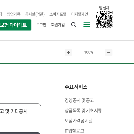
앱 설치
직
영업가족
공시실(약관)
소비자포털
디지털제안
로그인
회원가입
통
사
합
이
검
트
현
100%
색
맵
본
본
재
문
문
본
확
축
문
대
소
크
주요서비스
기
경영공시 및 공고
상품목록 및 기초서류
고 및 기타공시
보험가격공시실
IT입찰공고