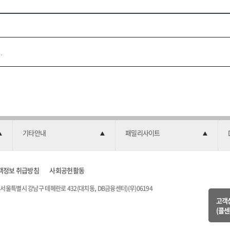
부
파
일
기타안내
패밀리사이트
객정보 취급방침
사회공헌활동
서울특별시 강남구 테헤란로 432(대치동, DB금융센터)(우)06194
고객
(콜센