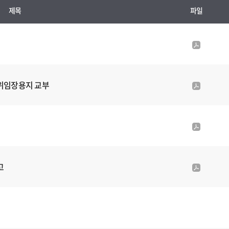
제목
파일
p
d
f
첨
 위임장용지 교부
p
부
d
파
f
일
첨
p
부
d
파
f
일
첨
고
p
부
d
파
f
일
첨
부
파