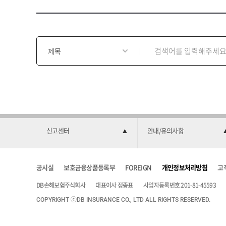
니
다
.
게
시
물
검
색
양
식
신고센터
안내/유의사항
공시실
보호금융상품등록부
FOREIGN
개인정보처리방침
고
DB손해보험주식회사
대표이사 정종표
사업자등록번호 201-81-45593
COPYRIGHT ⓒDB INSURANCE CO., LTD ALL RIGHTS RESERVED.