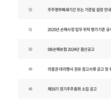
파
주주명부폐쇄기간 또는 기준일 설정 안
52
일
,
등
록
2025년 손해사정 업무 위탁 평가기준 공
51
일
에
대
DB손해보험 2024년 결산공고
50
한
정
보
의결권 대리행사 권유 참고서류 공고 및
49
를
확
인
할
제58기 정기주주총회 소집 공고
48
수
있
습