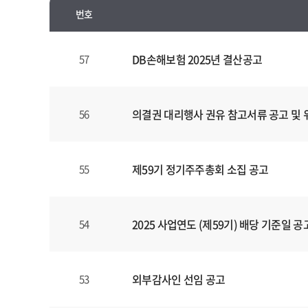
번호
공
고
DB손해보험 2025년 결산공고
57
양
식
(표)
의결권 대리행사 권유 참고서류 공고 및
56
입
니
다.
제59기 정기주주총회 소집 공고
55
이
표
는
번
2025 사업연도 (제59기) 배당 기준일 공
54
호
,
제
외부감사인 선임 공고
53
목
,