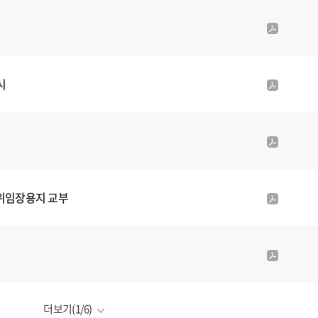
일
내
p
d
f
첨
시
p
부
d
파
f
일
첨
p
부
d
파
f
일
첨
 위임장용지 교부
p
부
d
파
f
일
첨
p
부
d
파
f
일
첨
더보기
(1/6)