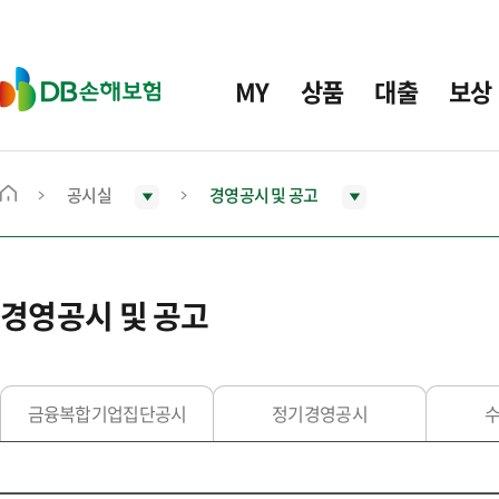
주
요
메
D
MY
상품
대출
보상
뉴
B
손
해
보
공시실
경영공시 및 공고
메
험
인
화
면
경영공시 및 공고
으
로
이
동
금융복합기업집단공시
정기경영공시