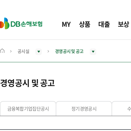
주
요
메
D
MY
상품
대출
보상
뉴
B
손
해
보
공시실
경영공시 및 공고
메
험
인
화
면
경영공시 및 공고
으
로
이
동
금융복합기업집단공시
정기경영공시