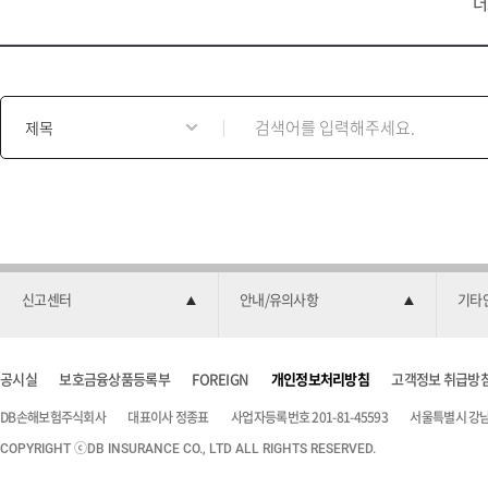
더
게
시
물
검
색
양
식
신고센터
안내/유의사항
기타
공시실
보호금융상품등록부
FOREIGN
개인정보처리방침
고객정보 취급방
DB손해보험주식회사
대표이사 정종표
사업자등록번호 201-81-45593
서울특별시 강남구
COPYRIGHT ⓒDB INSURANCE CO., LTD ALL RIGHTS RESERVED.