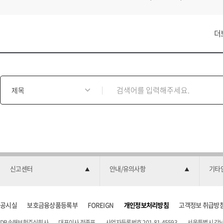
더
게
시
물
검
색
양
식
신고센터
안내/유의사항
기타
공시실
보호금융상품등록부
FOREIGN
개인정보처리방침
고객정보 취급방
DB손해보험주식회사
대표이사 정종표
사업자등록번호 201-81-45593
서울특별시 강남구