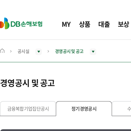
주
요
메
D
MY
상품
대출
보상
뉴
B
손
해
보
공시실
경영공시 및 공고
메
험
인
화
면
경영공시 및 공고
으
로
이
동
금융복합기업집단공시
정기경영공시