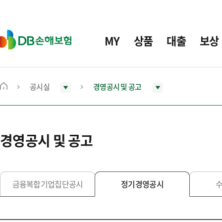
주
요
메
D
MY
상품
대출
보상
뉴
B
손
해
보
공시실
경영공시 및 공고
메
험
인
화
면
경영공시 및 공고
으
로
이
동
금융복합기업집단공시
정기경영공시