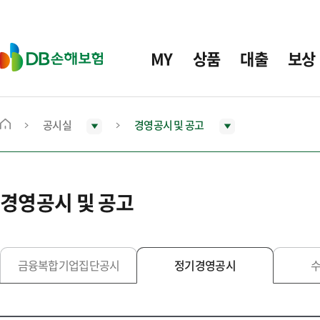
주
요
메
D
MY
상품
대출
보상
뉴
B
손
해
보
공시실
경영공시 및 공고
메
험
인
화
면
경영공시 및 공고
으
로
이
동
금융복합기업집단공시
정기경영공시