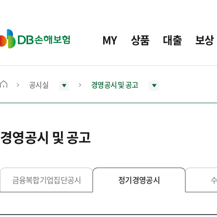
주
요
메
D
MY
상품
대출
보상
뉴
B
손
해
보
공시실
경영공시 및 공고
메
험
인
화
면
경영공시 및 공고
으
로
이
동
금융복합기업집단공시
정기경영공시