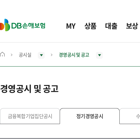
주
요
메
D
MY
상품
대출
보상
뉴
B
손
해
보
공시실
경영공시 및 공고
메
험
인
화
면
경영공시 및 공고
으
로
이
동
금융복합기업집단공시
정기경영공시