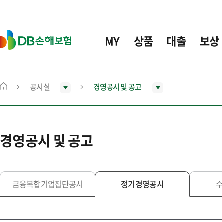
주
요
메
D
MY
상품
대출
보상
뉴
B
손
해
보
공시실
경영공시 및 공고
메
험
인
화
면
경영공시 및 공고
으
로
이
동
금융복합기업집단공시
정기경영공시