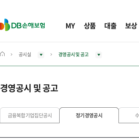
주
요
메
D
MY
상품
대출
보상
뉴
B
손
해
보
공시실
경영공시 및 공고
메
험
인
화
면
경영공시 및 공고
으
로
이
동
금융복합기업집단공시
정기경영공시